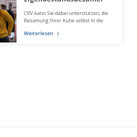
CRV kann Sie dabei unterstützen, die
Besamung Ihrer Kühe selbst in die
Hand zu nehmen. Werden Sie jetzt
Weiterlesen
Eigenbestandsbesamer mit CRV.