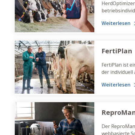
HerdOptimizer 
betriebsindivi
das Sie dabei u
Weiterlesen
einfach ihr Zuc
FertiPlan
FertiPlan ist e
der individuell
zugeschnitten i
Weiterlesen
kommt hierfür
Terminen auf I
ReproMan
Der ReproMana
webbasierte So