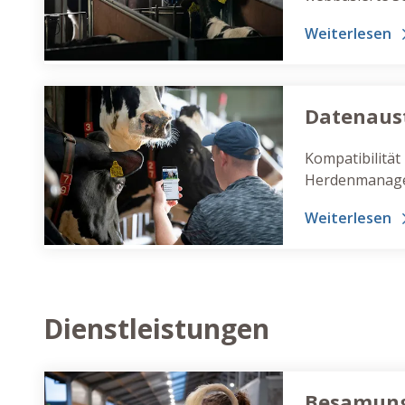
tierbezogenen 
Weiterlesen
Besamungen) e
analysieren k
Datenaus
Kompatibilität
Herdenmanag
Weiterlesen
Dienstleistungen
Besamung