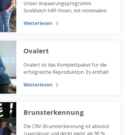
Unser Anpaarungsprogramm
SireMatch hilft Ihnen, mit minimalem
Aufwand maximalen Fortschritt in Ihrer
Weiterlesen
Herde zu erzielen.
Ovalert
Ovalert ist das Komplettpaket für die
erfolgreiche Reproduktion. Es enthält
die CRV-Genetik, den
Weiterlesen
Besamungsservice, FertiPlan,
SireMatch sowie den ReproManager.
Brunsterkennung
Die CRV-Brunsterkennung ist absolut
zuverlässig und deckt mehr als 90 %