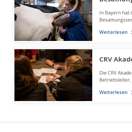
In Bayern hat 
Besamungsserv
Tradition. Stet
Weiterlesen
CRV-Besamung
CRV Akad
Die CRV Akade
Betriebsleite
Mitarbeiter vo
Weiterlesen
der Aus- und W
Reproduktion.