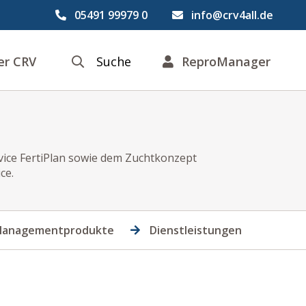
05491 99979 0
info@crv4all.de
er CRV
Suche
ReproManager
rvice FertiPlan sowie dem Zuchtkonzept
ce.
anagementprodukte
Dienstleistungen