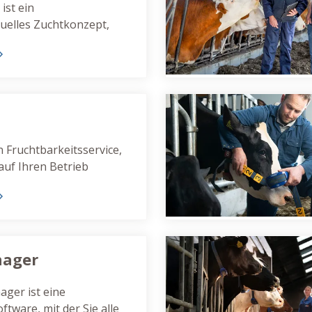
ist ein
duelles Zuchtkonzept,
nterstützt, schnell und
htziel zu erreichen.
in Fruchtbarkeitsservice,
 auf Ihren Betrieb
st. Ein FertiPlaner
 zu regelmäßigen
hren Betrieb.
ager
ger ist eine
ftware, mit der Sie alle