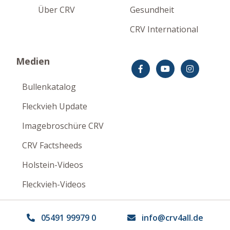
Über CRV
Gesundheit
CRV International
Medien
Bullenkatalog
Fleckvieh Update
Imagebroschüre CRV
CRV Factsheeds
Holstein-Videos
Fleckvieh-Videos
Impressum
Datenschutzerklärung
Disclaimer
05491 99979 0
info@crv4all.de
©
CRV 2023