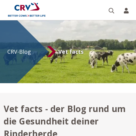
Suche
Re
Vet
facts
CRV-Blog
Vet facts
Vet facts - der Blog rund um
die Gesundheit deiner
Rinderherde