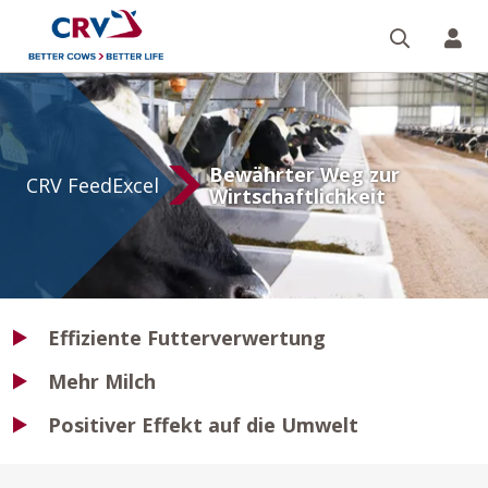
Suche
Re
CRV
FeedExcel
Bewährter Weg zur
CRV FeedExcel
Wirtschaftlichkeit
Effiziente Futterverwertung
Mehr Milch
Positiver Effekt auf die Umwelt