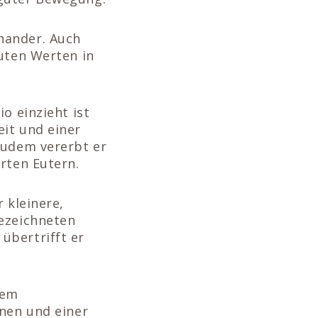
nander. Auch
guten Werten in
o einzieht ist
eit und einer
Zudem vererbt er
rten Eutern.
r kleinere,
gezeichneten
übertrifft er
nem
inen und einer