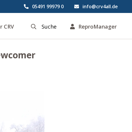
05491 99979 0
info@crv4all.de
r CRV
Suche
ReproManager
Newcomer