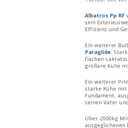
Albatros Pp
RF
v
sein Exterieurwe
Effizienz und Ge
Ein weiterer Bul
Paraglide
. Star
flachen Laktati
größere Kühe mit
Ein weiterer Pr
starke Kühe mit
Fundament, ausg
seinen Vater und
Über 2000kg Milc
ausgeglichenen E