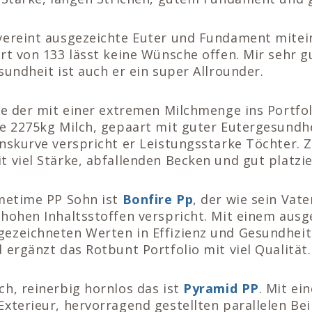
ereint ausgezeichte Euter und Fundament mitei
rt von 133 lässt keine Wünsche offen. Mir sehr 
sundheit ist auch er ein super Allrounder.
le der mit einer extremen Milchmenge ins Portfoli
ke 2275kg Milch, gepaart mit guter Eutergesundh
onskurve verspricht er Leistungsstarke Töchter. 
 viel Stärke, abfallenden Becken und gut platzie
imetime PP Sohn ist
Bonfire Pp
, der wie sein Vate
 hohen Inhaltsstoffen verspricht. Mit einem aus
ezeichneten Werten in Effizienz und Gesundheit 
 ergänzt das Rotbunt Portfolio mit viel Qualität.
h, reinerbig hornlos das ist
Pyramid PP
. Mit ei
xterieur, hervorragend gestellten parallelen Be