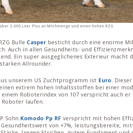
ber 2.000 Liter Plus an Milchmenge und einen hohen RZG
RZG Bulle
Casper
besticht durch eine enorme M
h. Auch in allen Gesundheits- und Effizienzmerkm
end. Ein super ausgeglichenes Exterieur macht d
starken Allrounder.
 aus unserem US Zuchtprogramm ist
Euro
. Dieser
einen extrem hohen Inhaltsstoffen bei einer mo
 einem Roboterindex von 107 verspricht auch er 
 Roboter laufen.
PP Sohn
Komodo Pp RF
verspricht mit hohen Effi
Gesundheitswert von +7%, leistungsbereite, mit
l Stärke, langen Strichen, gutem Fundament und