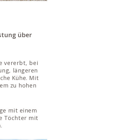
istung über
e vererbt, bei
ung, längeren
iche Kühe. Mit
inem zu hohen
nge mit einem
e Töchter mit
.