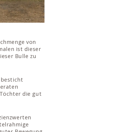
ilchmenge von
alen ist dieser
ieser Bulle zu
 besticht
deraten
Töchter die gut
zienzwerten
telrahmige
 guter Bewegung.