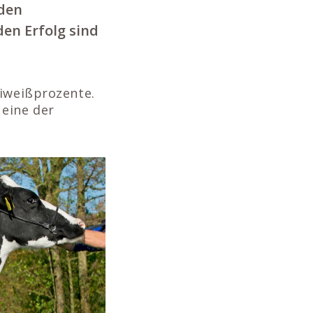
 den
den Erfolg sind
Eiweißprozente.
 eine der