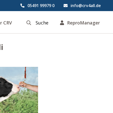
05491 99979 0
info@crv4all.de
r CRV
Suche
ReproManager
i