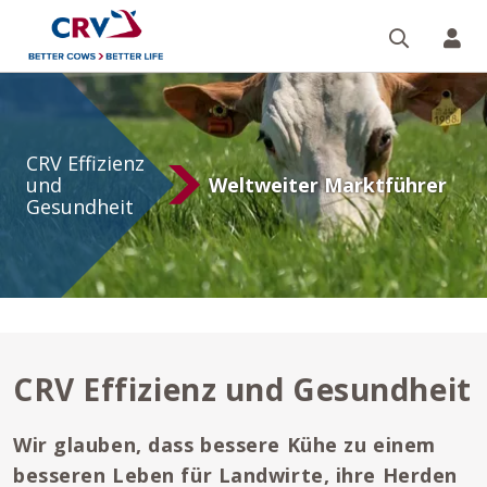
Suche
Re
Mehr
über
CRV Effizienz
Effizienz
und
Weltweiter Marktführer
Gesundheit
und
Gesundheit
erfahren
CRV Effizienz und Gesundheit
Wir glauben, dass bessere Kühe zu einem
besseren Leben für Landwirte, ihre Herden