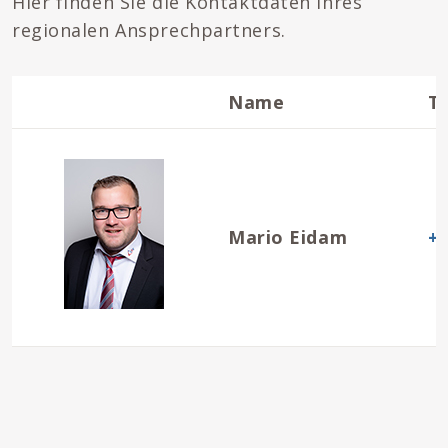
Hier finden Sie die Kontaktdaten Ihres
regionalen Ansprechpartners.
Name
T
Mario Eidam
+4