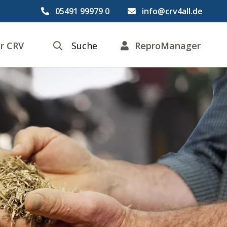
05491 99979 0
info@crv4all.de
r CRV
Suche
ReproManager