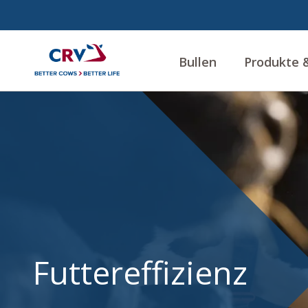
Bullen
Produkte &
Video:
Online
Seminar
zur
CRV
Futtereffizienz
Futtereffizienz