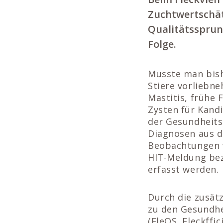
Zuchtwertschät
Qualitätssprun
Folge.
Musste man bis
Stiere vorliebne
Mastitis, frühe
Zysten für Kand
der Gesundheits
Diagnosen aus 
Beobachtungen w
HIT-Meldung bez
erfasst werden.
Durch die zusät
zu den Gesundh
(FleQS, Fleckffi