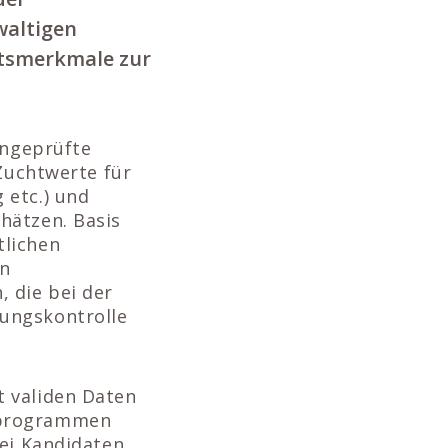
waltigen
itsmerkmale zur
ngeprüfte
 Zuchtwerte für
 etc.) und
hätzen. Basis
tlichen
en
 die bei der
ungskontrolle
t validen Daten
sprogrammen
bei Kandidaten