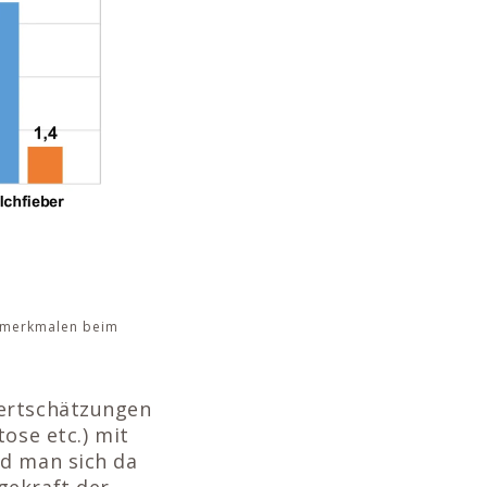
tsmerkmalen beim
wertschätzungen
ose etc.) mit
rd man sich da
gekraft der