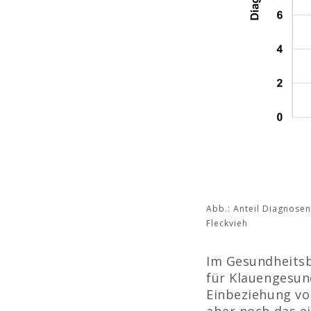
Abb.: Anteil Diagnose
Fleckvieh
Im Gesundheitsb
für Klauengesund
Einbeziehung vo
aber noch das e