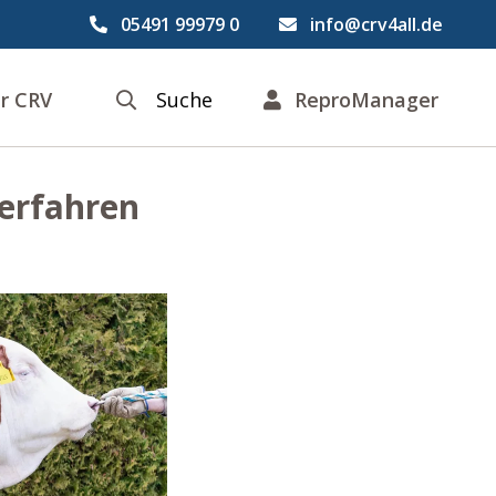
05491 99979 0
info@crv4all.de
r CRV
Suche
ReproManager
Verfahren