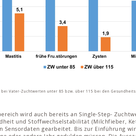
n bei Vater-Zuchtwerten unter 85 bzw. über 115 bei den Gesundhei
ereich wird auch bereits an Single-Step- Zucht
heit und Stoffwechselstabilität (Milchfieber, Ket
n Sensordaten gearbeitet. Bis zur Einführung wi
ine oder andere Jahr gedulden müssen. Die Aussa