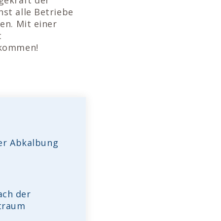
st alle Betriebe
en. Mit einer
t
 kommen!
der Abkalbung
ach der
itraum