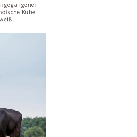
rangegangenen
ändische Kühe
weiß.