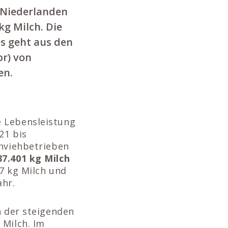
 Niederlanden
kg Milch. Die
s geht aus den
pr) von
en.
e Lebensleistung
21 bis
chviehbetrieben
7.401 kg Milch
77 kg Milch und
ahr.
n der steigenden
 Milch. Im