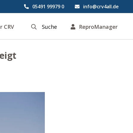
05491 99979 0
info@crv4all.de
r CRV
Suche
ReproManager
eigt