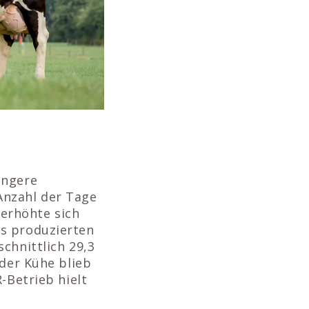
ängere
Anzahl der Tage
erhöhte sich
us produzierten
chnittlich 29,3
 der Kühe blieb
-Betrieb hielt