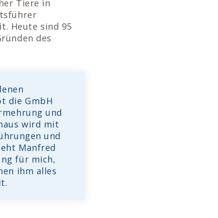
her Tiere in
tsführer
it. Heute sind 95
Gründen des
denen
ibt die GmbH
Vermehrung und
naus wird mit
führungen und
 geht Manfred
ng für mich,
hen ihm alles
t.