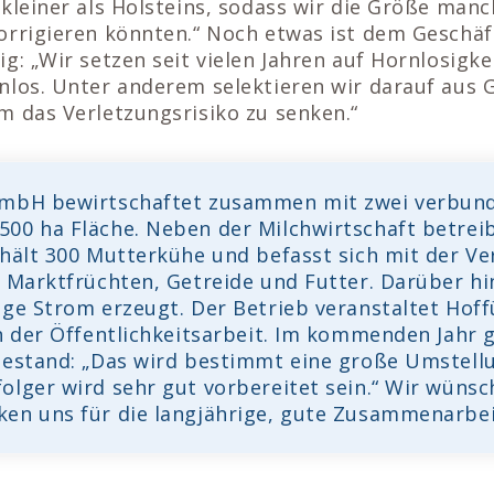
kleiner als Holsteins, sodass wir die Größe manc
orrigieren könnten.“ Noch etwas ist dem Geschäf
g: „Wir setzen seit vielen Jahren auf Hornlosigke
nlos. Unter anderem selektieren wir darauf aus 
m das Verletzungsrisiko zu senken.“
GmbH bewirtschaftet zusammen mit zwei verbun
00 ha Fläche. Neben der Milchwirtschaft betre
 hält 300 Mutterkühe und befasst sich mit der 
n Marktfrüchten, Getreide und Futter. Darüber hi
age Strom erzeugt. Der Betrieb veranstaltet Hof
in der Öffentlichkeitsarbeit. Im kommenden Jahr
hestand: „Das wird bestimmt eine große Umstellu
olger wird sehr gut vorbereitet sein.“ Wir wünsc
en uns für die langjährige, gute Zusammenarbei