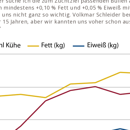
r suche ich die zum Zuchtziel passenden Bullen 
 mindestens +0,10 % Fett und +0,05 % Eiweiß mit
t uns nicht ganz so wichtig. Volkmar Schleider be
r 15 Jahren, aber wir kannten uns voher schon au
“