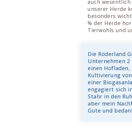
auch wesentlich 
unserer Herde k
besonders wichti
% der Herde hor
Tierwohls und u
Die Röderland 
Unternehmen 2 5
einen Hofladen,
Kultivierung vo
einer Biogasanl
engagiert sich 
Stahr in den Ru
aber mein Nachf
Gute und bedank