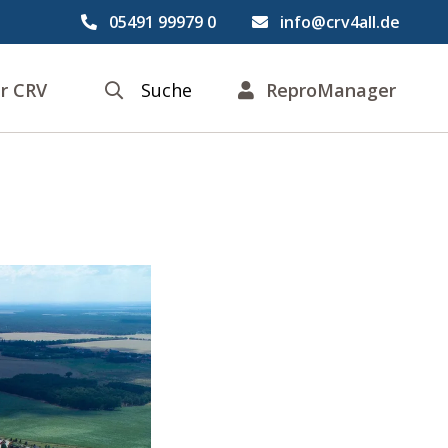
05491 99979 0
info@crv4all.de
r CRV
Suche
ReproManager