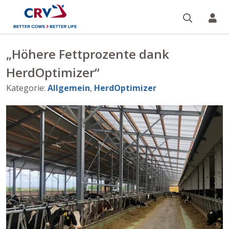
Suche
Re
„Höhere Fettprozente dank
HerdOptimizer“
Kategorie
:
Allgemein
,
HerdOptimizer