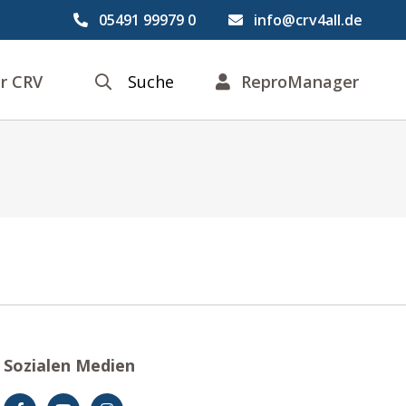
05491 99979 0
info@crv4all.de
r CRV
Suche
ReproManager
Sozialen Medien