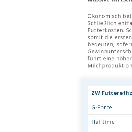
Ökonomisch betr
Schließlich entf
Futterkosten. S
somit die ersten
bedeuten, sofern
Gewinnuntersch
führt eine höhe
Milchproduktion
ZW Futtereffi
G-Force
Halftime