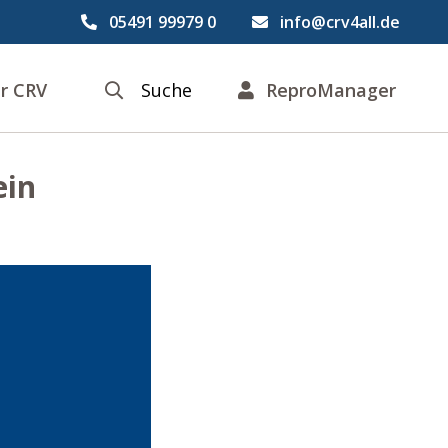
05491 99979 0
info@crv4all.de
r CRV
Suche
ReproManager
ein