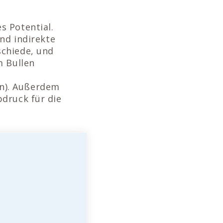
s Potential.
und indirekte
schiede, und
m Bullen
n). Außerdem
druck für die