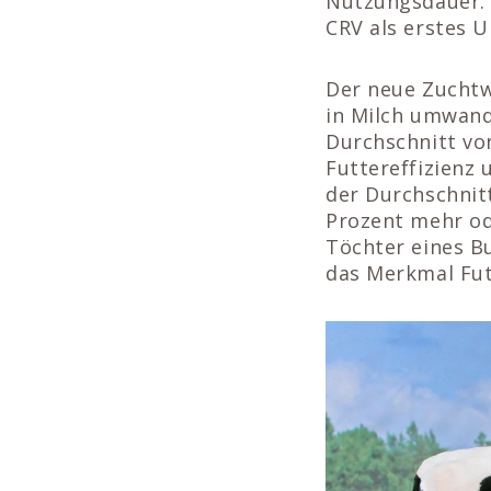
Nutzungsdauer. 
CRV als erstes 
Der neue Zuchtw
in Milch umwande
Durchschnitt vo
Futtereffizienz 
der Durchschnit
Prozent mehr od
Töchter eines Bu
das Merkmal Futt