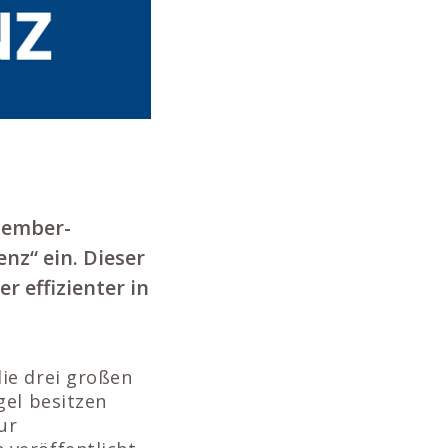
zember-
nz“ ein. Dieser
r effizienter in
ie drei großen
gel besitzen
ur