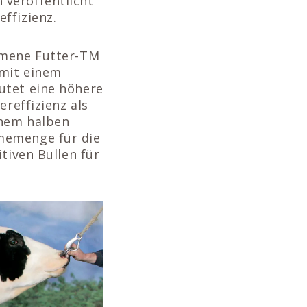
 veröffentlicht
ffizienz.
ommene Futter-TM
 mit einem
utet eine höhere
ereffizienz als
inem halben
memenge für die
tiven Bullen für